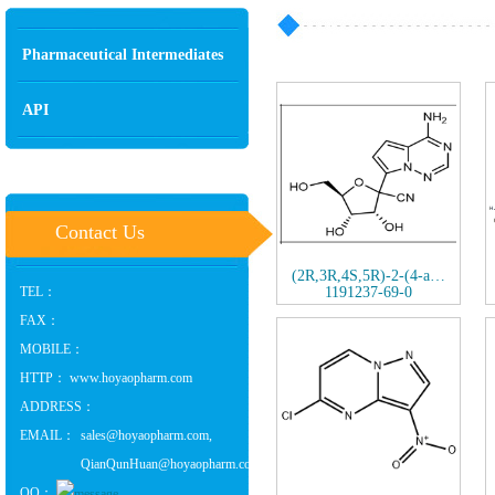
Pharmaceutical Intermediates
API
Contact Us
(2R,3R,4S,5R)-2-(4-a…
TEL：
1191237-69-0
FAX：
MOBILE：
HTTP：
www.hoyaopharm.com
ADDRESS：
EMAIL：
sales@hoyaopharm.com,
QianQunHuan@hoyaopharm.com
QQ：